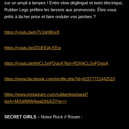
sur un ampli à lampes ! Entre slow déglingué et twist électrique,
Rubber Legs préfère les larsens aux promesses. Êtes-vous
prêts à lâcher prise et faire onduler vos jambes ?
https://youtu.be/n7VJqHBnxfI
https://youtu.be/ZGiEEjA-EEw
https://youtu.be/hhCLSnFQqsA?list=RDhhCLSnFQqsA
https://www.facebook.com/profile.php?id=61577721442510
https://www.instagram.com/rubberlegsband?
igsh=MXd4MW4waDlrbXZjYw==
SECRET GIRLS
– Noise Rock // Rouen :