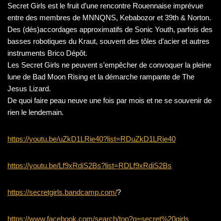
Secret Girls est le fruit d’une rencontre Rouennaise imprévue
entre des membres de MNNQNS, Kebabozor et 39th & Norton.
Des (dés)accordages approximatifs de Sonic Youth, parfois des
basses robotiques du Kraut, souvent des tôles d’acier et autres
instruments Brico Dépôt.
Les Secret Girls ne peuvent s’empêcher de convoquer la pleine
lune de Bad Moon Rising et la démarche rampante de The
Jesus Lizard.
De quoi faire peau neuve une fois par mois et ne se souvenir de
rien le lendemain.
https://youtu.be/uZkD1LRie40?list=RDuZkD1LRie40
https://youtu.be/Lf9xRdiS2Bs?list=RDLf9xRdiS2Bs
https://secretgirls.bandcamp.com/
?
https://www.facebook.com/search/top?q=secret%20girls