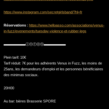
https://www.instagram.com/secretgirlsband/?hl=fr
Réservations
:
https://www.helloasso.com/associations/venus-
in-fuzz/evenements/tuesday-violence-et-rubber-legs
▬▬▬▬▬▬Ⓘⓝⓕⓞⓢ▬▬▬▬▬▬
Plein tarif: 10€
Tarif réduit: 7€ pour les adhérents Venus in Fuzz, les moins de
25ans, les demandeurs d’emploi et les personnes bénéficiaires
des minimas sociaux.
20H00
Au bar: bières Brasserie SPORE