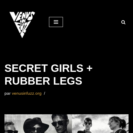
Aller
au
contenu
SECRET GIRLS +
RUBBER LEGS
par
venusinfuzz.org