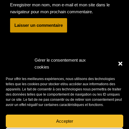
Enregistrer mon nom, mon e-mail et mon site dans le
navigateur pour mon prochain commentaire.
Gérer le consentement aux
cookies
Pour offrir les meilleures expériences, nous utilisons des technologies
telles que les cookies pour stocker et/ou accéder aux informations des
News !
appareils. Le fait de consentir à ces technologies nous permettra de traiter
des données telles que le comportement de navigation ou les ID uniques
SECRET GIRLS + RUBBER LEGS
sur ce site. Le fait de ne pas consentir ou de retirer son consentement peut
Samedi 28 mars – 20h-23h45 MJC Evreux
avoir un effet négatif sur certaines caractéristiques et fonctions.
RUBBER LEGS – Garage Lo-Fi // Tours : Couple
à la scène
...>>
Accepter