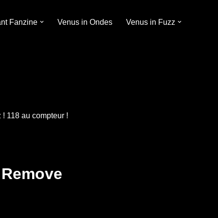
ant Fanzine
Venus in Ondes
Venus in Fuzz
 ! 118 au compteur !
e Remove