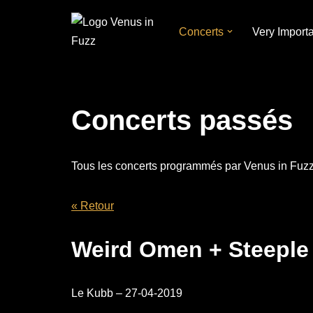
Concerts
Very Import
Aller
au
contenu
Concerts passés
Tous les concerts programmés par Venus in Fuzz
« Retour
Weird Omen + Steepl
Le Kubb – 27-04-2019​